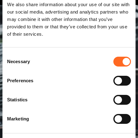
We also share information about your use of our site with
our social media, advertising and analytics partners who
may combine it with other information that you’ve
provided to them or that they’ve collected from your use
of their services.
C
Necessary
o
n
s
Preferences
e
n
t
Statistics
S
e
Marketing
l
e
c