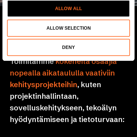
t
ALLOW ALL
i
o
ALLOW SELECTION
n
PALVELUMME
DENY
Toimitamme
kokeneita osaajia
nopealla aikataululla vaativiin
kehitysprojekteihin
, kuten
projektinhallintaan,
sovelluskehitykseen, tekoälyn
hyödyntämiseen ja tietoturvaan: