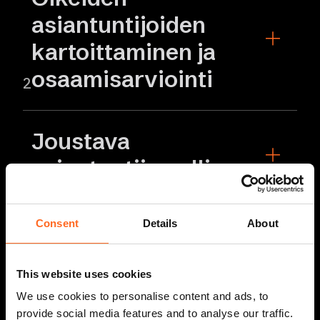
asiantuntijoiden
kartoittaminen ja
osaamisarviointi
2
Joustava
asiantuntijamalli
3
Consent
Details
About
This website uses cookies
We use cookies to personalise content and ads, to
provide social media features and to analyse our traffic.